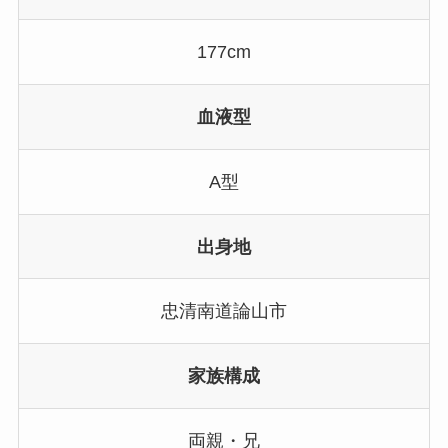
177cm
血液型
A型
出身地
忠清南道論山市
家族構成
両親・兄