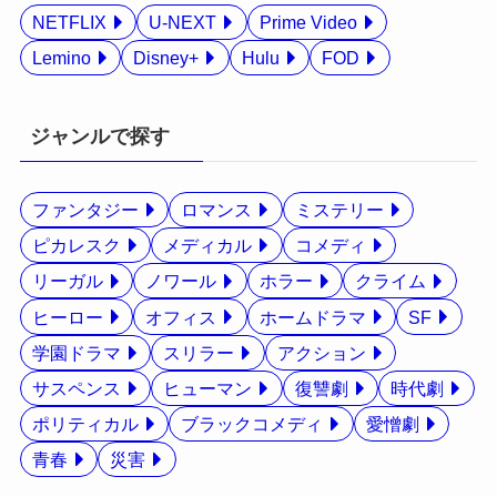
NETFLIX
U-NEXT
Prime Video
Lemino
Disney+
Hulu
FOD
ジャンルで探す
ファンタジー
ロマンス
ミステリー
ピカレスク
メディカル
コメディ
リーガル
ノワール
ホラー
クライム
ヒーロー
オフィス
ホームドラマ
SF
学園ドラマ
スリラー
アクション
サスペンス
ヒューマン
復讐劇
時代劇
ポリティカル
ブラックコメディ
愛憎劇
青春
災害