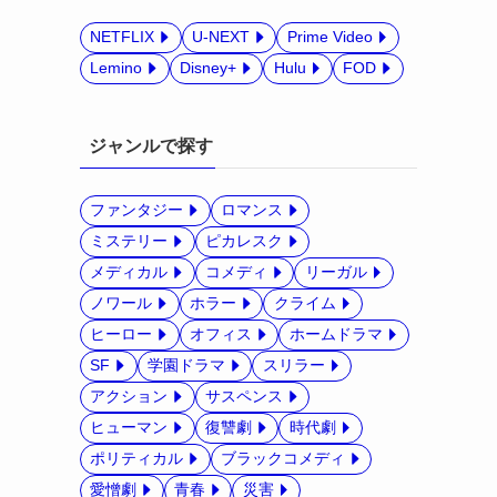
NETFLIX
U-NEXT
Prime Video
Lemino
Disney+
Hulu
FOD
ジャンルで探す
ファンタジー
ロマンス
ミステリー
ピカレスク
メディカル
コメディ
リーガル
ノワール
ホラー
クライム
ヒーロー
オフィス
ホームドラマ
SF
学園ドラマ
スリラー
アクション
サスペンス
ヒューマン
復讐劇
時代劇
ポリティカル
ブラックコメディ
愛憎劇
青春
災害