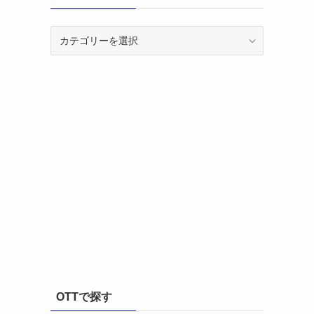
カ
テ
ゴ
リ
ー
OTTで探す