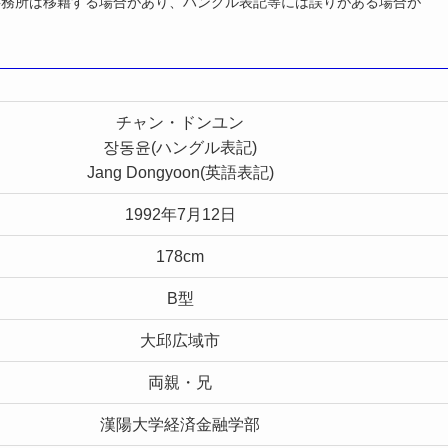
事務所は移籍する場合があり、ハングル表記等には誤りがある場合が
チャン・ドンユン
장동윤(ハングル表記)
Jang Dongyoon(英語表記)
1992年7月12日
178cm
B型
大邱広域市
両親・兄
漢陽大学経済金融学部