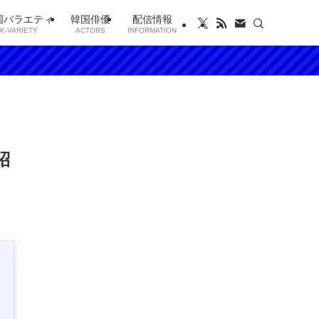
国バラエティ
韓国俳優
配信情報
K-VARIETY
ACTORS
INFORMATION
紹