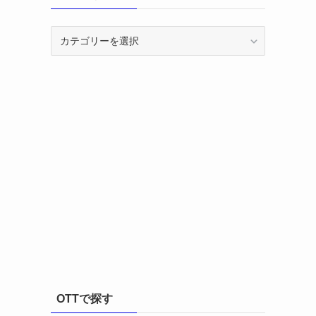
カ
テ
ゴ
リ
ー
OTTで探す