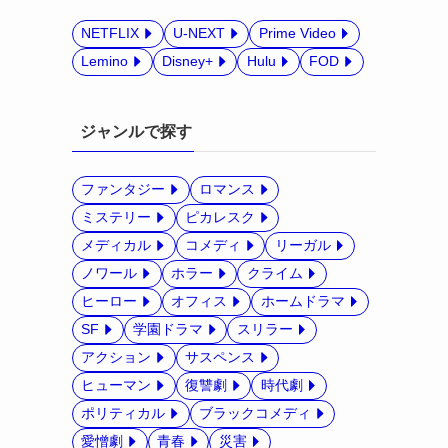
NETFLIX
U-NEXT
Prime Video
Lemino
Disney+
Hulu
FOD
ジャンルで探す
ファンタジー
ロマンス
ミステリー
ピカレスク
メディカル
コメディ
リーガル
ノワール
ホラー
クライム
ヒーロー
オフィス
ホームドラマ
SF
学園ドラマ
スリラー
アクション
サスペンス
ヒューマン
復讐劇
時代劇
ポリティカル
ブラックコメディ
愛憎劇
青春
災害