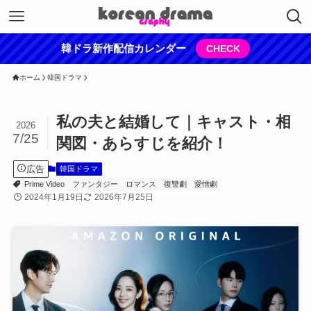
韓ドラ新作配信カレンダー
CHECK
ホーム
韓国ドラマ
私の夫と結婚して｜キャスト・相
2026
7/25
関図・あらすじを紹介！
広告
韓国ドラマ
Prime Video
ファンタジー
ロマンス
復讐劇
愛憎劇
2024年1月19日
2026年7月25日