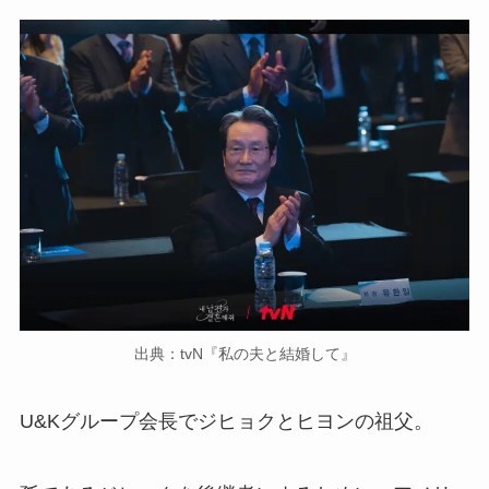
出典：tvN『私の夫と結婚して』
U&Kグループ会長でジヒョクとヒヨンの祖父。