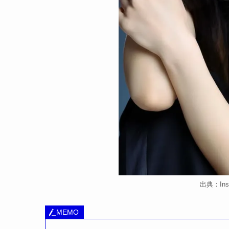
出典：Insta
MEMO