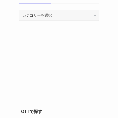
カ
テ
ゴ
リ
ー
OTTで探す