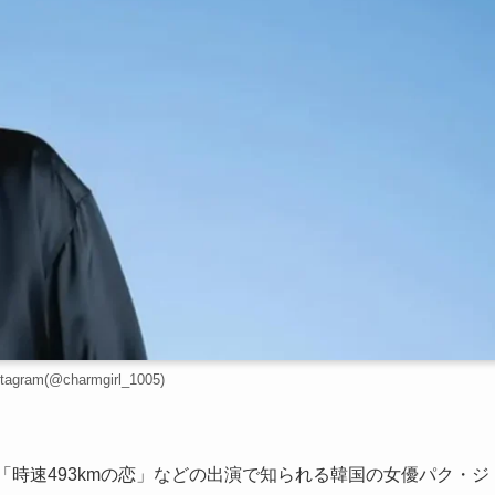
gram(@charmgirl_1005)
、「時速493kmの恋」などの出演で知られる韓国の女優パク・ジ