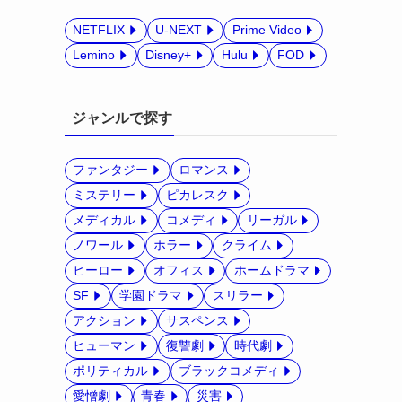
NETFLIX
U-NEXT
Prime Video
Lemino
Disney+
Hulu
FOD
ジャンルで探す
ファンタジー
ロマンス
ミステリー
ピカレスク
メディカル
コメディ
リーガル
ノワール
ホラー
クライム
ヒーロー
オフィス
ホームドラマ
SF
学園ドラマ
スリラー
アクション
サスペンス
ヒューマン
復讐劇
時代劇
ポリティカル
ブラックコメディ
愛憎劇
青春
災害