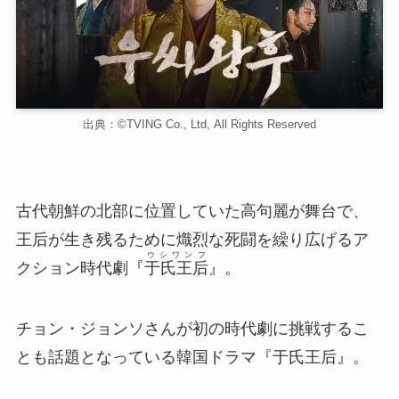
出典：©TVING Co., Ltd, All Rights Reserved
古代朝鮮の北部に位置していた高句麗が舞台で、
王后が生き残るために熾烈な死闘を繰り広げるア
ウシワンフ
クション時代劇『
于氏王后
』。
チョン・ジョンソさんが初の時代劇に挑戦するこ
とも話題となっている韓国ドラマ『于氏王后』。