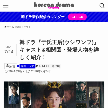
韓ドラ新作配信カレンダー
CHECK
ホーム
韓国ドラマ
韓ドラ『于氏王后(ウシワンフ)』
2026
キャスト&相関図・登場人物を詳
7/24
しく紹介！
広告
韓国ドラマ
U-NEXT
時代劇
2024年8月2日
2026年7月24日