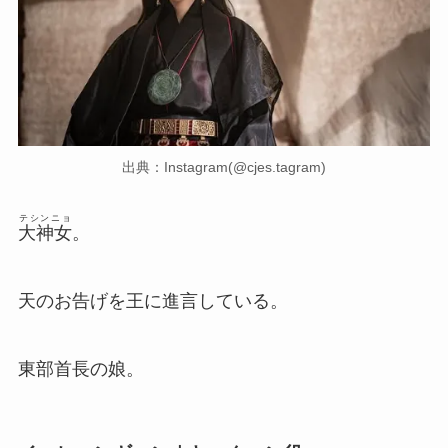
出典：Instagram(@cjes.tagram)
テシンニョ
大神女
。
天のお告げを王に進言している。
東部首長の娘。