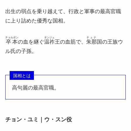
出生の弱点を乗り越えて、行政と軍事の最高官職
に上り詰めた優秀な国相。
チョルボン
オンジュ
チュナ
卒本
の血を継ぐ
温祚
王の血筋で、
朱那
国の王族ウ
ル氏の子孫。
国相とは
高句麗の最高官職。
チョン・ユミ｜ウ・スン役