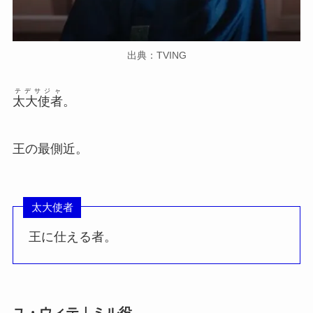
出典：TVING
テデサジャ
太大使者
。
王の最側近。
太大使者
王に仕える者。
ユ・ウィテ｜ミル役