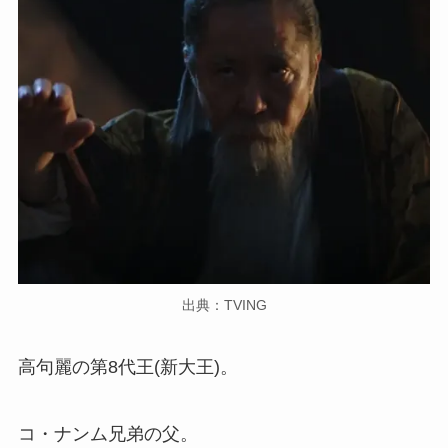
出典：TVING
高句麗の第8代王(新大王)。
コ・ナンム兄弟の父。