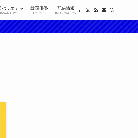
国バラエティ
韓国俳優
配信情報
K-VARIETY
ACTORS
INFORMATION
！