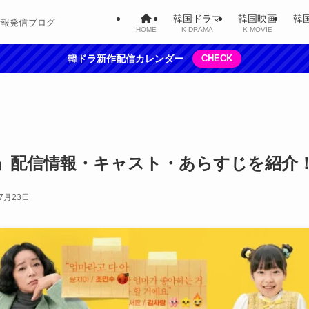
韓国ドラマ
韓国映画
韓
情報発信ブログ
HOME
K-DRAMA
K-MOVIE
韓ドラ新作配信カレンダー
CHECK
』配信情報・キャスト・あらすじを紹介
年7月23日