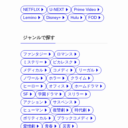
NETFLIX
U-NEXT
Prime Video
Lemino
Disney+
Hulu
FOD
ジャンルで探す
ファンタジー
ロマンス
ミステリー
ピカレスク
メディカル
コメディ
リーガル
ノワール
ホラー
クライム
ヒーロー
オフィス
ホームドラマ
SF
学園ドラマ
スリラー
アクション
サスペンス
ヒューマン
復讐劇
時代劇
ポリティカル
ブラックコメディ
愛憎劇
青春
災害