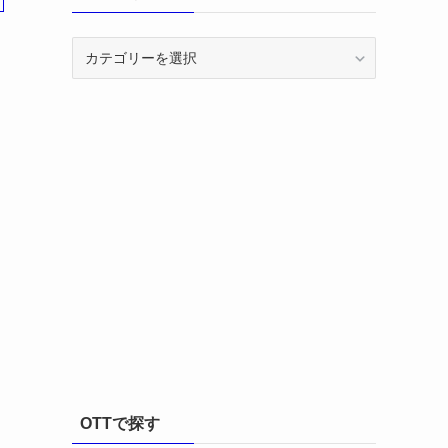
カ
テ
ゴ
リ
ー
OTTで探す