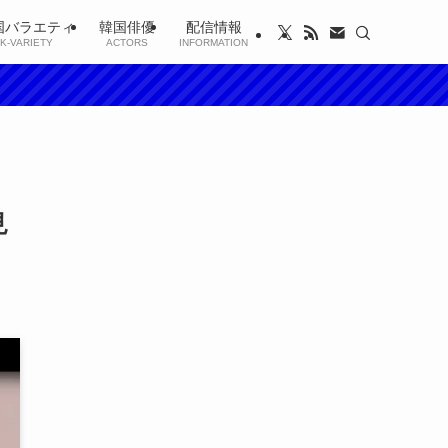
国バラエティ
韓国俳優
配信情報
K-VARIETY
ACTORS
INFORMATION
見