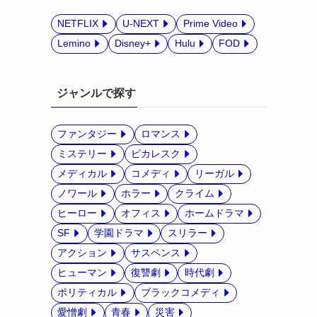
NETFLIX
U-NEXT
Prime Video
Lemino
Disney+
Hulu
FOD
ジャンルで探す
ファンタジー
ロマンス
ミステリー
ピカレスク
メディカル
コメディ
リーガル
ノワール
ホラー
クライム
ヒーロー
オフィス
ホームドラマ
SF
学園ドラマ
スリラー
アクション
サスペンス
ヒューマン
復讐劇
時代劇
ポリティカル
ブラックコメディ
愛憎劇
青春
災害