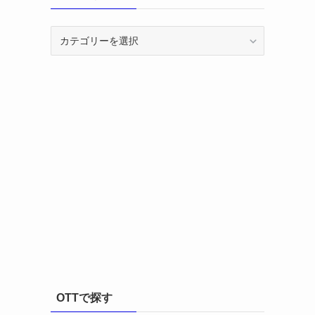
カ
テ
ゴ
リ
ー
OTTで探す