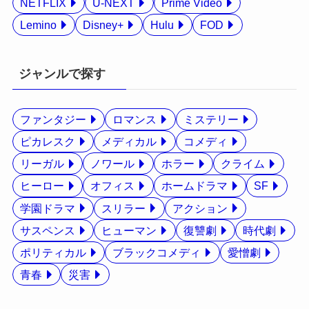
NETFLIX
U-NEXT
Prime Video
Lemino
Disney+
Hulu
FOD
ジャンルで探す
ファンタジー
ロマンス
ミステリー
ピカレスク
メディカル
コメディ
リーガル
ノワール
ホラー
クライム
ヒーロー
オフィス
ホームドラマ
SF
学園ドラマ
スリラー
アクション
サスペンス
ヒューマン
復讐劇
時代劇
ポリティカル
ブラックコメディ
愛憎劇
青春
災害