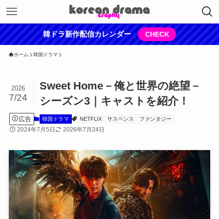
韓ドラ新作配信カレンダー
CHECK
ホーム
韓国ドラマ
Sweet Home－俺と世界の絶望－
2026
7/24
シーズン3｜キャストを紹介！
広告
韓国ドラマ
NETFLIX
サスペンス
ファンタジー
2024年7月5日
2026年7月24日