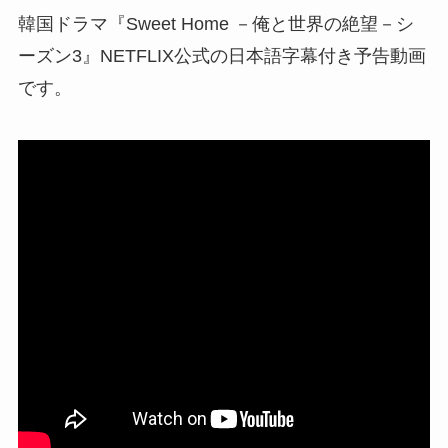
韓国ドラマ『Sweet Home －俺と世界の絶望－シ
ーズン3』NETFLIX公式の日本語字幕付き予告動画
です。