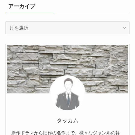
アーカイブ
ア
ー
カ
イ
ブ
タッカム
新作ドラマから旧作の名作まで、様々なジャンルの韓