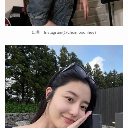
出典：Instagram(@choimooonhee)