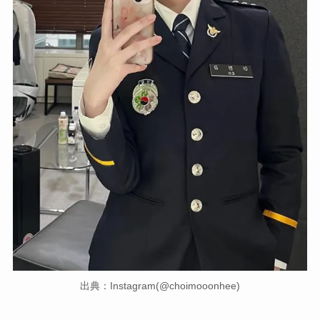
出典：Instagram(@choimooonhee)