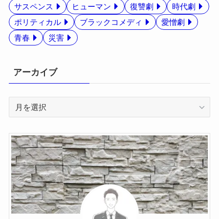
サスペンス
ヒューマン
復讐劇
時代劇
ポリティカル
ブラックコメディ
愛憎劇
青春
災害
アーカイブ
ア
ー
カ
イ
ブ