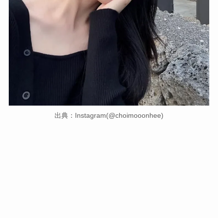
出典：Instagram(@choimooonhee)