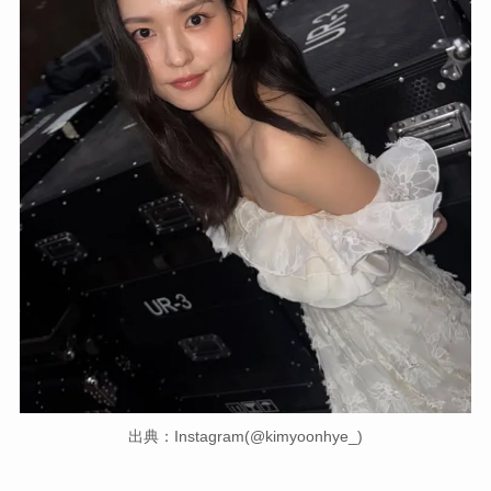
出典：Instagram(@kimyoonhye_)