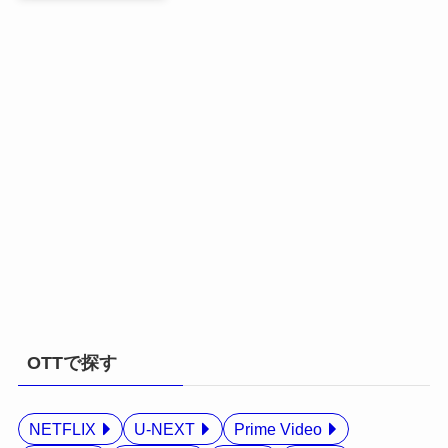
OTTで探す
NETFLIX
U-NEXT
Prime Video