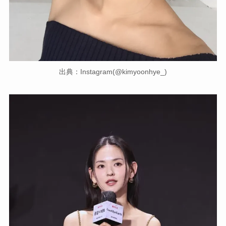
出典：Instagram(@kimyoonhye_)