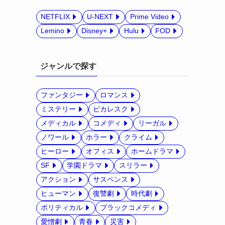
NETFLIX
U-NEXT
Prime Video
Lemino
Disney+
Hulu
FOD
ジャンルで探す
ファンタジー
ロマンス
ミステリー
ピカレスク
メディカル
コメディ
リーガル
ノワール
ホラー
クライム
ヒーロー
オフィス
ホームドラマ
SF
学園ドラマ
スリラー
アクション
サスペンス
ヒューマン
復讐劇
時代劇
ポリティカル
ブラックコメディ
愛憎劇
青春
災害