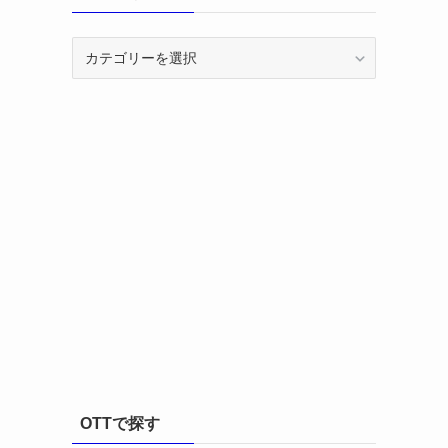
カ
テ
ゴ
リ
ー
OTTで探す