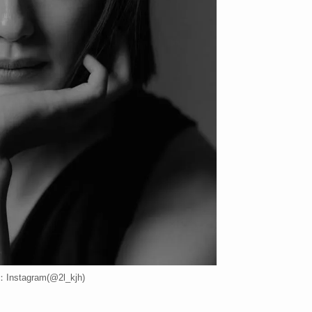
nstagram(@2l_kjh)