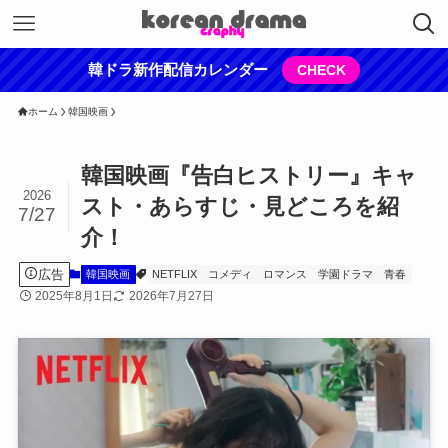
韓ドラ新作配信カレンダー
CHECK
ホーム
韓国映画
韓国映画『告白ヒストリー』キャ
2026
スト・あらすじ・見どころを紹
7/27
介！
広告
韓国映画
NETFLIX
コメディ
ロマンス
学園ドラマ
青春
2025年8月1日
2026年7月27日