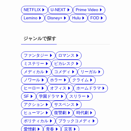
NETFLIX
U-NEXT
Prime Video
Lemino
Disney+
Hulu
FOD
ジャンルで探す
ファンタジー
ロマンス
ミステリー
ピカレスク
メディカル
コメディ
リーガル
ノワール
ホラー
クライム
ヒーロー
オフィス
ホームドラマ
SF
学園ドラマ
スリラー
アクション
サスペンス
ヒューマン
復讐劇
時代劇
ポリティカル
ブラックコメディ
愛憎劇
青春
災害