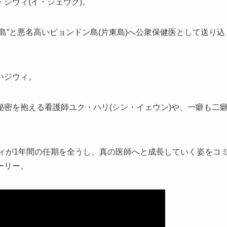
ジウィ(イ・ジェウク)。
島”と悪名高いピョンドン島(片東島)へ公衆保健医として送り込
いジウィ。
密を抱える看護師ユク・ハリ(シン・イェウン)や、一癖も二
ウィが1年間の任期を全うし、真の医師へと成長していく姿をコ
ーリー。