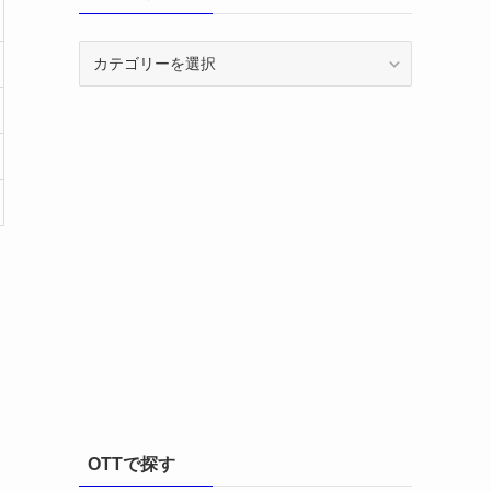
カ
テ
ゴ
リ
ー
OTTで探す