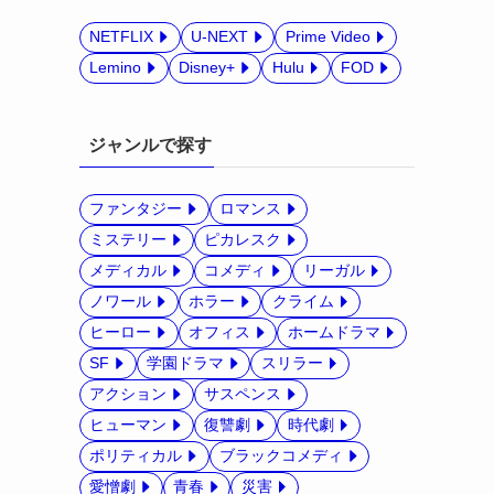
NETFLIX
U-NEXT
Prime Video
Lemino
Disney+
Hulu
FOD
ジャンルで探す
ファンタジー
ロマンス
ミステリー
ピカレスク
メディカル
コメディ
リーガル
ノワール
ホラー
クライム
ヒーロー
オフィス
ホームドラマ
SF
学園ドラマ
スリラー
アクション
サスペンス
ヒューマン
復讐劇
時代劇
ポリティカル
ブラックコメディ
愛憎劇
青春
災害