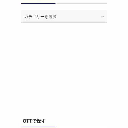
カ
テ
ゴ
リ
ー
OTTで探す