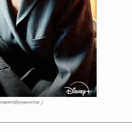
agram(@jungeunchae_)