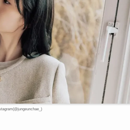
agram(@jungeunchae_)