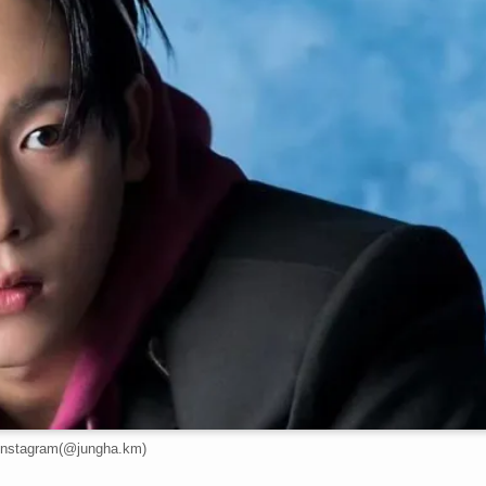
stagram(@jungha.km)