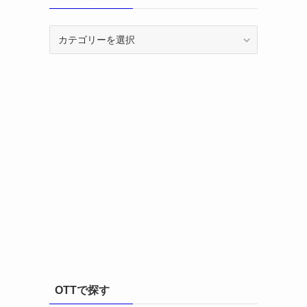
カ
テ
ゴ
リ
ー
OTTで探す