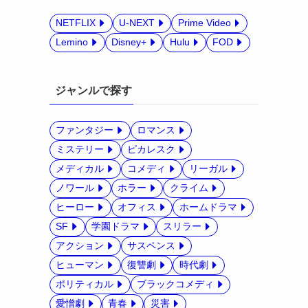
NETFLIX
U-NEXT
Prime Video
Lemino
Disney+
Hulu
FOD
ジャンルで探す
ファンタジー
ロマンス
ミステリー
ピカレスク
メディカル
コメディ
リーガル
ノワール
ホラー
クライム
ヒーロー
オフィス
ホームドラマ
SF
学園ドラマ
スリラー
アクション
サスペンス
ヒューマン
復讐劇
時代劇
ポリティカル
ブラックコメディ
愛憎劇
青春
災害