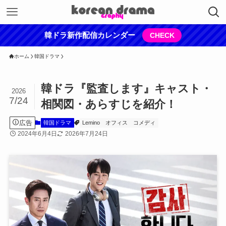
韓ドラ新作配信カレンダー
CHECK
ホーム
韓国ドラマ
韓ドラ『監査します』キャスト・
2026
7/24
相関図・あらすじを紹介！
広告
韓国ドラマ
Lemino
オフィス
コメディ
2024年6月4日
2026年7月24日