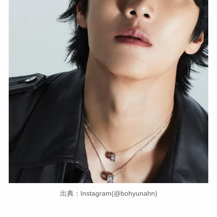
出典：Instagram(@bohyunahn)