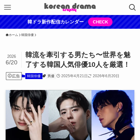
韓ドラ新作配信カレンダー
CHECK
ホーム
韓国俳優
韓流を牽引する男たち〜世界を魅
2026
6/20
了する韓国人気俳優10人を厳選！
広告
2025年4月21日
2026年6月20日
韓国俳優
男優